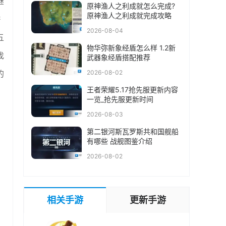
继
原神渔人之利成就怎么完成?
原神渔人之利成就完成攻略
房
2026-08-04
五
物华弥新象经盾怎么样 1.2新
找
武器象经盾搭配推荐
的
2026-08-02
王者荣耀5.17抢先服更新内容
一览_抢先服更新时间
2026-08-03
第二银河斯瓦罗斯共和国舰船
有哪些 战舰图鉴介绍
2026-08-02
相关手游
更新手游