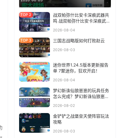
战双帕弥什比安卡深痕武器共
鸣 战双帕弥什比安卡深痕武器
共鸣选什么
2026-08-04
三国志战略版如何打败赵云
2026-08-03
迷你世界1.24.5版本更新报告
单 7聚迷你，狂欢开启！
2026-08-04
梦幻新诛仙狼崽崽的玩具任务
怎么完成？梦幻新诛仙狼崽崽
的玩具任务完成方法
2026-08-02
金铲铲之战堡垒天使阵容玩法
攻略
功
2026-08-03