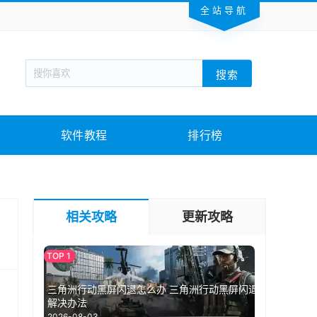
全站导航
新闻阅读
旅游出行
生活实用
社交聊天
搜索
回合网游
战棋游戏
枪战射击
模拟经营
教育教学
游戏娱乐
系统软件
素材下载
软件教程
排行榜
相关攻略
更新攻略
三角洲行动黑屏闪退怎么办 三角洲行动黑屏闪退
解决办法
2026-08-03