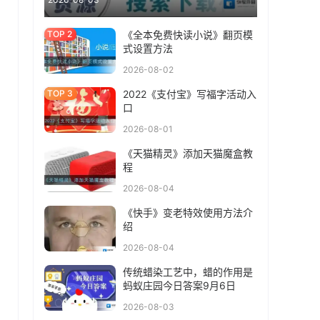
《全本免费快读小说》翻页模
式设置方法
2026-08-02
2022《支付宝》写福字活动入
口
2026-08-01
《天猫精灵》添加天猫魔盒教
程
2026-08-04
《快手》变老特效使用方法介
绍
2026-08-04
传统蜡染工艺中，蜡的作用是
蚂蚁庄园今日答案9月6日
2026-08-03