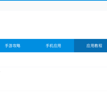
务办公
媒体影音
学习教育
拍照美颜
它游戏
冒险解谜
动作游戏
卡牌游戏
全相关
应用软件
影音软件
插件下载
手游攻略
手机应用
应用教程
合其它
软件教程
绍