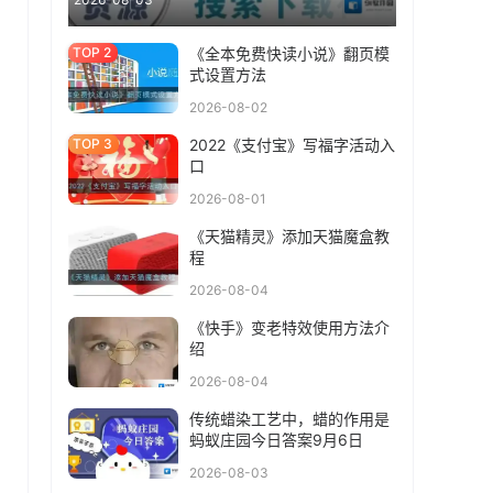
《全本免费快读小说》翻页模
式设置方法
2026-08-02
2022《支付宝》写福字活动入
口
2026-08-01
《天猫精灵》添加天猫魔盒教
程
2026-08-04
《快手》变老特效使用方法介
绍
2026-08-04
传统蜡染工艺中，蜡的作用是
蚂蚁庄园今日答案9月6日
2026-08-03