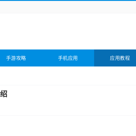
务办公
媒体影音
学习教育
拍照美颜
它游戏
冒险解谜
动作游戏
卡牌游戏
全相关
应用软件
影音软件
插件下载
手游攻略
手机应用
应用教程
合其它
软件教程
绍