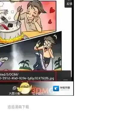
追追漫画下载
。