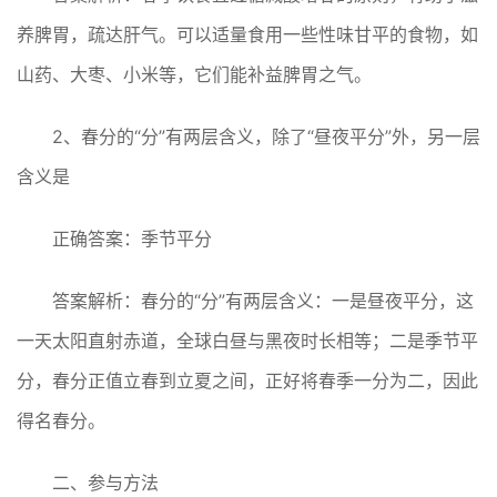
养脾胃，疏达肝气。可以适量食用一些性味甘平的食物，如
山药、大枣、小米等，它们能补益脾胃之气。
2、春分的“分”有两层含义，除了“昼夜平分”外，另一层
含义是
正确答案：季节平分
答案解析：春分的“分”有两层含义：一是昼夜平分，这
一天太阳直射赤道，全球白昼与黑夜时长相等；二是季节平
分，春分正值立春到立夏之间，正好将春季一分为二，因此
得名春分。
二、参与方法