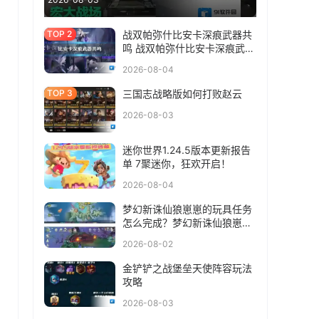
战双帕弥什比安卡深痕武器共
鸣 战双帕弥什比安卡深痕武器
共鸣选什么
2026-08-04
三国志战略版如何打败赵云
2026-08-03
迷你世界1.24.5版本更新报告
单 7聚迷你，狂欢开启！
2026-08-04
梦幻新诛仙狼崽崽的玩具任务
怎么完成？梦幻新诛仙狼崽崽
的玩具任务完成方法
2026-08-02
金铲铲之战堡垒天使阵容玩法
攻略
2026-08-03