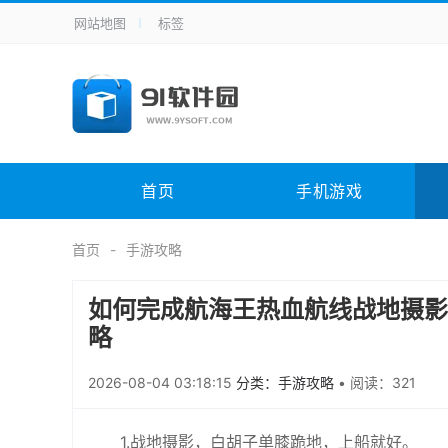
网站地图
标签
全站导航
手机应用
主题美化
其它应用
商
手机游戏
H5游戏
体育竞技
其
电脑软件
其它类别
图形软件
安
首页
手机游戏
应用教程
手游攻略
未分类
综
首页
手游攻略
如何完成航海王热血航线战地摄影
略
2026-08-04 03:18:15
分类：手游攻略
•
阅读：321
1.战地摄影，白胡子单膝跪地，上船就好。