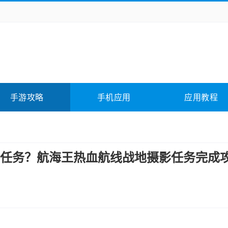
务办公
媒体影音
学习教育
拍照美颜
它游戏
冒险解谜
动作游戏
卡牌游戏
全相关
应用软件
影音软件
插件下载
手游攻略
手机应用
应用教程
合其它
软件教程
任务？航海王热血航线战地摄影任务完成