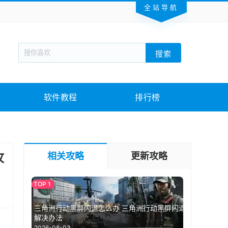
全站导航
新闻阅读
旅游出行
生活实用
社交聊天
搜索
回合网游
战棋游戏
枪战射击
模拟经营
教育教学
游戏娱乐
系统软件
素材下载
软件教程
排行榜
攻
相关攻略
更新攻略
三角洲行动黑屏闪退怎么办 三角洲行动黑屏闪退
解决办法
2026-08-03