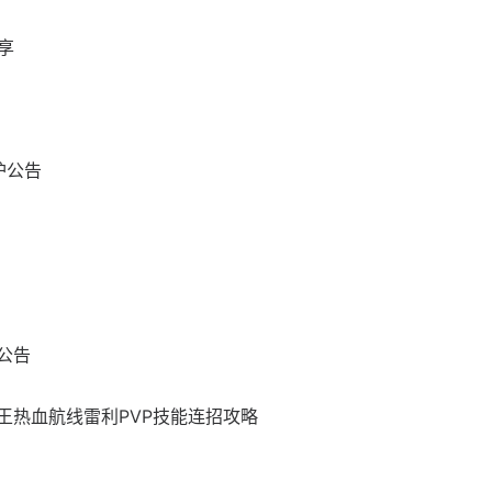
享
护公告
公告
王热血航线雷利PVP技能连招攻略