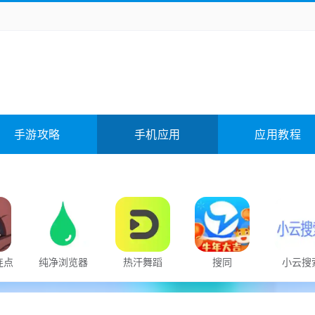
务办公
媒体影音
学习教育
拍照美颜
它游戏
冒险解谜
动作游戏
卡牌游戏
全相关
应用软件
影音软件
插件下载
手游攻略
手机应用
应用教程
合其它
软件教程
连点
纯净浏览器
热汗舞蹈
搜同
小云搜