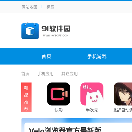
网站地图
标签
全站导航
手机应用
主题美化
其它应用
商
手机游戏
H5游戏
体育竞技
其
电脑软件
其它类别
图形软件
安
首页
手机游戏
应用教程
手游攻略
未分类
综
首页
手机应用
其它应用
快影
半次元
北辞自动
器2.0
Velo浏览器官方最新版