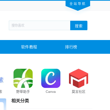
全站导航
新闻阅读
旅游出行
生活实用
社交聊天
搜索
回合网游
战棋游戏
枪战射击
模拟经营
教育教学
游戏娱乐
系统软件
素材下载
软件教程
排行榜
索
野草助手
Canva
莫言社区
海棠小
相关分类