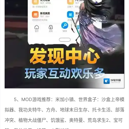
5、MOD游戏推荐：米加小镇、世界盒子：沙盒上帝模
拟器、我功夫特牛、方舟、地球末日生存、托卡生活、部落
冲突、植物大战僵尸、饥饿鲨、奥特曼、荒岛求生2、宝可