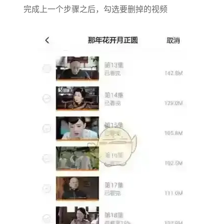
完成上一个步骤之后，勾选要删掉的视频