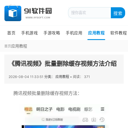
搜索
首页
手机游戏
手游攻略
手机应用
应用教程
软件教程
应用教程
首页
《腾讯视频》批量删除缓存视频方法介绍
2026-08-04 11:33:51
分类： 应用教程
•
阅读： 371
腾讯视频批量删除缓存视频方法：