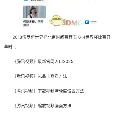
2018俄罗斯世界杯北京时间赛程表 614世界杯比赛开
幕时间
《腾讯视频》最新官网入口2025
《腾讯视频》礼品卡查看方法
《腾讯视频》下载视频清晰度设置方法
《腾讯视频》缩放视频画面方法