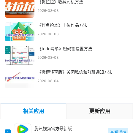
《货拉拉》收藏司机方法
2026-08-03
《伴鱼绘本》上传作品方法
2026-08-03
《todo清单》密码锁设置方法
2026-08-03
《微博轻享版》关闭私信和群聊通知方法
2026-08-04
相关应用
更新应用
腾讯视频官方最新版
查看详情
1