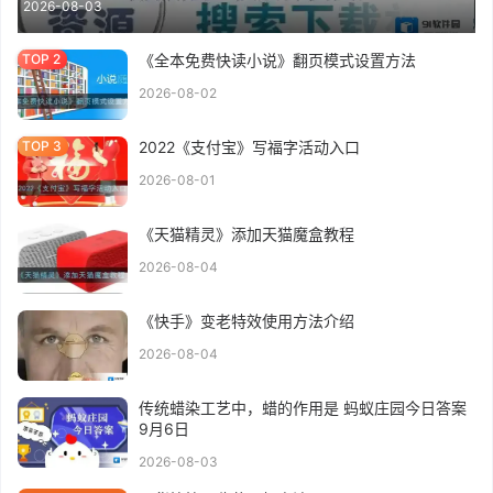
2026-08-03
《全本免费快读小说》翻页模式设置方法
2026-08-02
2022《支付宝》写福字活动入口
2026-08-01
《天猫精灵》添加天猫魔盒教程
2026-08-04
《快手》变老特效使用方法介绍
2026-08-04
传统蜡染工艺中，蜡的作用是 蚂蚁庄园今日答案
9月6日
2026-08-03