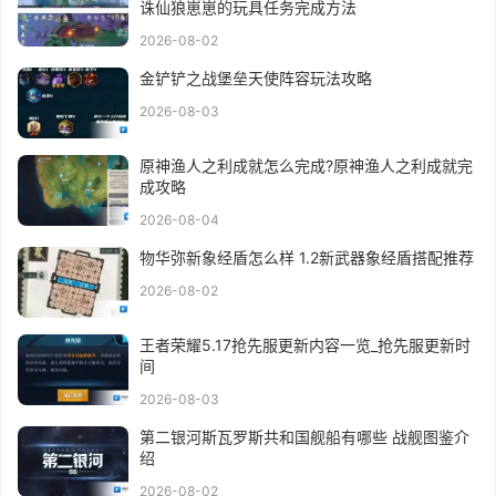
2026-08-02
金铲铲之战堡垒天使阵容玩法攻略
2026-08-03
原神渔人之利成就怎么完成?原神渔人之利成就完
成攻略
2026-08-04
物华弥新象经盾怎么样 1.2新武器象经盾搭配推荐
2026-08-02
王者荣耀5.17抢先服更新内容一览_抢先服更新时
间
2026-08-03
第二银河斯瓦罗斯共和国舰船有哪些 战舰图鉴介
绍
2026-08-02