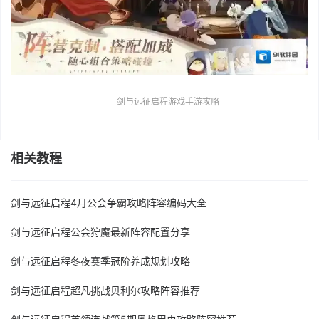
剑与远征启程游戏手游攻略
相关教程
剑与远征启程4月公会争霸攻略阵容编码大全​
剑与远征启程公会狩魔最新阵容配置分享
剑与远征启程冬夜赛季冠阶养成规划攻略
剑与远征启程超凡挑战贝利尔攻略阵容推荐
剑与远征启程首领连战第5期奥格甲虫攻略阵容推荐