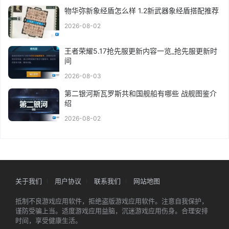
物华弥新象经盾怎么样 1.2新武器象经盾搭配推荐
2026-08-02
王者荣耀5.17抢先服更新内容一览_抢先服更新时
间
2026-08-03
第二银河斯瓦罗斯共和国舰船有哪些 战舰图鉴介
绍
2026-08-02
关于我们
用户协议
联系我们
网站地图
抵制不良游戏应用软件，拒绝盗版游戏应用软件。注意自我保护，
谨防受骗上当。适度游戏应用益脑，沉迷游戏应用伤身。合理安排
时间，享受健康生活。