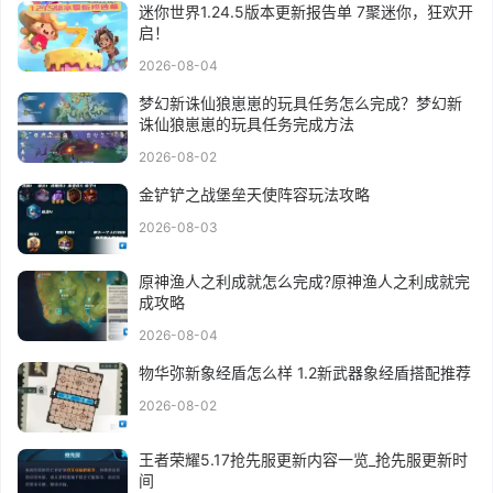
迷你世界1.24.5版本更新报告单 7聚迷你，狂欢开
启！
2026-08-04
梦幻新诛仙狼崽崽的玩具任务怎么完成？梦幻新
诛仙狼崽崽的玩具任务完成方法
2026-08-02
金铲铲之战堡垒天使阵容玩法攻略
2026-08-03
原神渔人之利成就怎么完成?原神渔人之利成就完
成攻略
2026-08-04
物华弥新象经盾怎么样 1.2新武器象经盾搭配推荐
2026-08-02
王者荣耀5.17抢先服更新内容一览_抢先服更新时
间